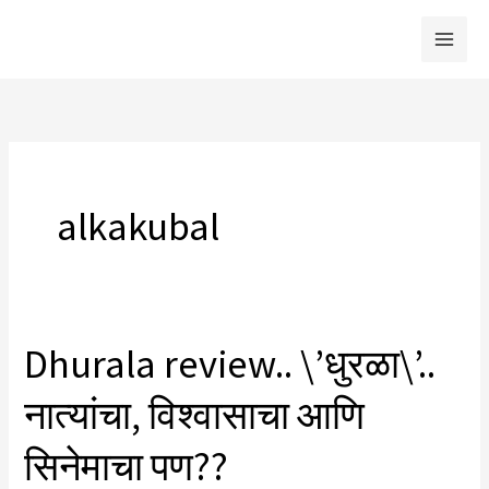
Skip
to
content
alkakubal
Dhurala review.. \’धुरळा\’..
नात्यांचा, विश्वासाचा आणि
सिनेमाचा पण??