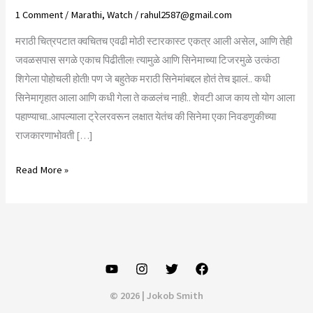
1 Comment
/
Marathi
,
Watch
/
rahul2587@gmail.com
मराठी चित्रपटात क्वचितच एवढी मोठी स्टारकास्ट एकत्र आली असेल, आणि तेही
जवळसपास सगळे एकाच पिढीतील! त्यामुळे आणि सिनेमाच्या टिजरमुळे उत्कंठा
शिगेला पोहोचली होती! पण जे बहुतेक मराठी सिनेमांबद्दल होतं तेच झालं.. कधी
सिनेमागृहात आला आणि कधी गेला ते कळलंच नाही.. शेवटी आज काय तो योग आला
पहाण्याचा..आपल्याला ट्रेलरवरून लक्षात येतंच की सिनेमा एका निवडणुकीच्या
राजकारणाभोवती […]
Dhurala
Read More »
review..
\’धुरळा\’..
नात्यांचा,
विश्वासाचा
आणि
सिनेमाचा
© 2026 | Jokob Smith
पण??