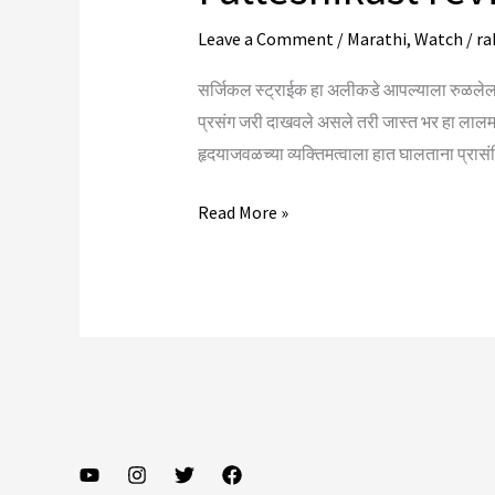
Leave a Comment
/
Marathi
,
Watch
/
ra
सर्जिकल स्ट्राईक हा अलीकडे आपल्याला रुळलेला श
प्रसंग जरी दाखवले असले तरी जास्त भर हा लालमहा
हृदयाजवळच्या व्यक्तिमत्वाला हात घालताना प्रा
Fatteshikast
Read More »
review..
फत्तेशिकस्त..
सिनेमाची
मोहीम
फत्ते??