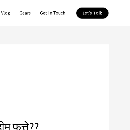
Vlog
Gears
Get In Touch
Let's Talk
ीम फत्ते??