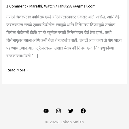
1 Comment
/
Marathi
,
Watch
/
rahul2587@gmail.com
मराठी चित्रपटात क्वचितच एवढी मोठी स्टारकास्ट एकत्र आली असेल, आणि तेही
जवळसपास सगळे एकाच पिढीतील! त्यामुळे आणि सिनेमाच्या टिजरमुळे उत्कंठा
शिगेला पोहोचली होती! पण जे बहुतेक मराठी सिनेमांबद्दल होतं तेच झालं.. कधी
सिनेमागृहात आला आणि कधी गेला ते कळलंच नाही.. शेवटी आज काय तो योग आला
पहाण्याचा..आपल्याला ट्रेलरवरून लक्षात येतंच की सिनेमा एका निवडणुकीच्या
राजकारणाभोवती […]
Dhurala
Read More »
review..
\’धुरळा\’..
नात्यांचा,
विश्वासाचा
आणि
सिनेमाचा
© 2026 | Jokob Smith
पण??