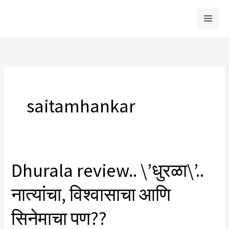
Skip
to
content
saitamhankar
Dhurala review.. \’धुरळा\’..
नात्यांचा, विश्वासाचा आणि
सिनेमाचा पण??