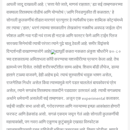
आपली जादू दाखवली आहे. \’सत्ता येते जाते, माणसं राहतात\’ ह्या सई ताम्हणकरच्या
वाक्याला तितक्याच तोडीचं आणि योग्यतेचं \’आणि निवडणुकीत ती कळतात\’ हे
सोनाली कुलकर्णीचं तोंडात मारणारं प्रत्युत्तर हे त्यापैकीच एक!! शाब्दिक कोट्यांमध्ये
तर त्याचा \’हात\’ धरणं त्याच्या समकालीन लेखकांना नक्कीच अवघड जाईल! दोन
स्पेशल आणि नवा गडी नवं राज्य ही नाटकं आणि फास्टर फेणे आणि टाईम प्लिज
सारख्या सिनेमांची त्याची परंपरा त्याने पुढे चालू ठेवली आहे. समीर विद्वांसचे
दिग्दर्शनही वाखाणण्याजोगे आहे!
ह्यापूर्वी कळत नकळत अंकुश चौधरीने ७०-८०
च्या दशकातल्या अमिताभला कॉपी करण्याचा यशस्वीरीत्या प्रयत्न केला आहे. तेच
ह्यामध्ये पण दिसेल. तसेही शरीरयष्टीतील साम्य आहेच. शिवाय बॉडी लँग्वेज, डाव्या
हाताने टाळ्या वाजवणे, हेही आहेच इथे. त्याचं सुरुवातीचं भावुक भाषण असेल,
राजनैतिक निर्धार असेल किंवा त्याच्यामुळे मागे पडत चाललेलं बायकोवरचं प्रेम
असेल, त्याने सगळंच तितक्याच ताकदीने पडद्यावर उतरवलं आहे. त्याची सगळ्याच
अर्थाने धर्मपत्नी असलेली सई ताम्हणकर.. अजून एक experimental कलाकार.
सईची जाहीर सभा असो की, गरोदरपणात आणि नवऱ्याच्या इच्छा आकांक्षात होणारी
फरफट आणि हेळसांड असो.. सगळं एकदम जमून गेलं आहे! सोनाली कुलकर्णीची
महत्वाकांक्षी, पण नवरा आणि एकूणच कुटुंबामुळे एखाद्या विस्फोटक
ज्वालामुखीप्रमाणे दबून राहिलेली भूमिका जबरदस्त आहे. तिच्या जोडीला, म्हणजे