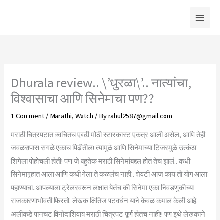
Skip
to
content
Dhurala review.. \’धुरळा\’.. नात्यांचा,
विश्वासाचा आणि सिनेमाचा पण??
1 Comment
/
Marathi
,
Watch
/ By
rahul2587@gmail.com
मराठी चित्रपटात क्वचितच एवढी मोठी स्टारकास्ट एकत्र आली असेल, आणि तेही
जवळसपास सगळे एकाच पिढीतील! त्यामुळे आणि सिनेमाच्या टिजरमुळे उत्कंठा
शिगेला पोहोचली होती! पण जे बहुतेक मराठी सिनेमांबद्दल होतं तेच झालं.. कधी
सिनेमागृहात आला आणि कधी गेला ते कळलंच नाही.. शेवटी आज काय तो योग आला
पहाण्याचा..आपल्याला ट्रेलरवरून लक्षात येतंच की सिनेमा एका निवडणुकीच्या
राजकारणाभोवती फिरतो. लेखक क्षितिज पटवर्धन याने केवळ कमाल केली आहे.
अलीकडे पानचट विनोदांशिवाय मराठी चित्रपट पूर्ण होतंच नाही!! पण इथे लेखकाने