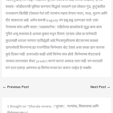
शब्दशः जोडीदाराची भूमिका करणारा सिद्धार्थ जाधवने एक लोकल गुंड, कुटुंबातील
राजकारण कितीही टोकाला गेलं तरी नात्यांना महत्व देणारा नवरा, भाऊ, मुलगा आणि
दीर साकारला आहे. अमेय वाघची tragedy पण हळू हळू उलगडत जाते. एका
नेत्याच्या शांत आणि सतत \’पडद्यामागेच\’ राहिलेल्या बायकोकडे सुद्धा काय काय
गुपितं असू शकतात हे अलका कुबल मधून दिसतं. प्रसाद ओक हा सत्तेसाठी
कुठल्याही थराला जाणारा प्रतिद्वंद्ववी आहे.निवडणुकीतल्या बोटावरच्या काळ्या
डागाभोवती फिरणाऱ्या ह्या राजनैतिक सिनेमावर बोट ठेवावं असा काळा डाग फारसा
कुठे दिसत नाही. उत्तरार्धात काही अंशी सिनेमा संथ होतो. सिनेमाच्या शेवटाकडे
जायला लागल्यावर शेवट predict करणं फारसं अवघड जात नाही. पण घरातली
मनं परत एकत्र आणणारा हा सिनेमा मनात घर करून जाईल हे नक्की!!
←
Previous Post
Next Post
→
1 thought on “Dhurala review.. \’धुरळा\’.. नात्यांचा, विश्वासाचा आणि
सिनेमाचा पण??”