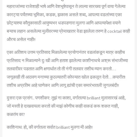
महाराजांच्या राजेशाही भाषे आणि वेशभूषेपासून ते लाल्या सारख्या पूर्ण वाया गेलेल्या
कारट्या पर्यंतच्या भूमिका, कडक, झकास असले शब्द, आपल्या वडलांच्या एका
छोट्याश्या कौतुकासाठी आयुष्यभर धडपडणारा मुलगा आणि आपल्यापेक्षा वयाने
बऱ्याच लहान असलेल्या मुलीवरच्या प्रेमाखातर वेडा झालेला तरुण हे cocktail काही
औरच असेल नाही!!
एका अतिशय उत्तम प्रतिसाद मिळालेल्या प्रयोगानंतर वडलांकडून मात्र काहीच
प्रतिसाद न मिळाल्याने दुःखी आणि हताश झालेल्या काशीनाथचे अश्रू संभाजीच्या
तलवारीवर पडतात आणि क्षणार्धात तो ती नंगी तलवार तशीच म्यान करतो…
जणूकाही ती आठवण मनाच्या कुठल्यातरी कोपऱ्यात खोल ढकलून देतो…कपारीत!
तशीच अप्रतिम आहे घाणेकर आणि लागू ह्यांची एका समारंभातली जुगलबंदी!!
दुसरा एक प्रसंग.. पणशीकर: तुझं ना काशा, वर्गातल्या brilliant मुलासारखं आहे,
जो मस्ती हे दाखवायला करतो की माझं कोणीच काही वाकडं करू शकत नाही,
कळतंय का?
काशिनाथ: हो, की वर्गातला सर्वात brilliant मुलगा मी आहे!!