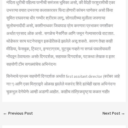
नंदिता धुरीची पहिल्या पत्नीची समंजस भूमिका असो, की वैदेही परशुरामीची एका
उभरत्या वयात उभरत्या कलाकारावर फिदा होणारी कांचन घाणेकर असो किंवा
सुमित राघवनचा धीर गम्भीर श्रीराम लागू, सोनालीच्या मुलीला जपणाऱ्या
सुलोचनादीदी असो, काशीनाथवर जिवापाड प्रेम करणारा प्रभाकर पणशीकर
अर्थात प्रसाद ओक असो.. सगळेच नैसर्गिक आणि जमून गेल्यासारखे वाटतात..
थोडेफार सत्य घटनेपासून इकडेतिकडे झालेले असू शकते.. कारण तेव्हा काही
मीडिया, फेसबुक, ट्विटर, इन्स्टाग्राम, युट्युब नव्हते ना सगळं पावलोपावली
नोंदवून ठेवायला!! असो! दिगदर्शक, सहायक दिगदर्शक, पटकथा लेखक व इतर
सहयोगी टीम सगळ्यांचेच अभिनंदन!
सिनेमाचे प्रथम सहयोगी दिगदर्शक अर्थात first assitant director (बरोबर आहे
ना??) आणि एका मित्राद्वारे ओळख झालेले मकरंद शिंदे ह्यांचेही खास अभिनंदन!
चुकभुल देणेघेणे! आम्ही अडाणी आहोत.. काहीच तांत्रिकदृष्ट्या कळत नाही!!
←
Previous Post
Next Post
→