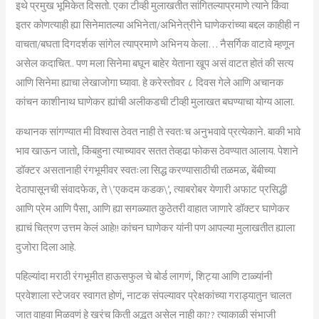
इथे प्रमुख भूमिकेत दिसतो. एका टीव्ही मुलाखतीत सांगितल्याप्रमाणे त्याने किंवा
इतर कोणत्याही ह्या सिनेमातल्या अभिनेता/अभिनेत्रीने घाणेकरांच्या बद्दल काहीही न
वाचता/बघता दिगदर्शक सांगेल त्याप्रमाणे अभिनय केला… नैसर्गिक वाटावे म्हणून
असेल कदाचित.. पण मला सिनेमा बघून बाहेर येताना खूप असं वाटत होतं की सत्य
आणि सिनेमा ह्याचा लेखाजोगा घ्यावा. हे करेस्तोवर ८ दिवस गेले आणि अचानक
कांचन काशीनाथ घाणेकर ह्यांची अलीकडची टीव्ही मुलाखत बघण्याचा योग्य आला.
कथानक सांगण्यात मी विश्वास ठेवत नाही ते स्वतःच अनुभवावे प्रत्येकाने. बाकी भावे
भाव खाऊन जातो, किंबहुना त्याच्यावर सतत तेव्हढा फोकस ठेवण्यात आलाय. पेशाने
डॉक्टर असतानाही रंगभूमीवर स्वतःला सिद्ध करण्यासाठीची तळमळ, बेंबीच्या
देठापासूनची संवादफेक, ते \’एकदम कडक\’, त्याबरोबर येणारी अफाट प्रसिद्धी
आणि प्रेम आणि पैसा, आणि ह्या सगळ्यात कुठेतरी वाहात जाणारे डॉक्टर घाणेकर
ह्याचं चित्रण उत्तम केलं आहे!! कांचन घाणेकर यांनी पण आपल्या मुलाखतीत ह्याला
दुजोरा दिला आहे.
पहिल्यांदा मराठी रंगभूमीत हाऊसफुल चे बोर्ड लागणं, शिट्या आणि टाळ्यांनी
प्रवेशाला स्टेजवर स्वागत होणं, नाटक संपल्यावर प्रेक्षकांच्या गराड्यातुन चालत
जात वाहवा मिळवणं हे खरंच किती अद्भुत असेल नाही का?? त्याकाळी संभाजी